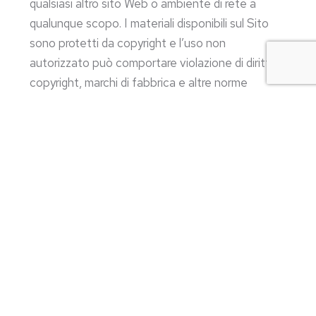
qualsiasi altro sito Web o ambiente di rete a
qualunque scopo. I materiali disponibili sul Sito
sono protetti da copyright e l’uso non
autorizzato può comportare violazione di diritti di
copyright, marchi di fabbrica e altre norme
giuridiche. Con l’accettazione delle presenti
condizioni Vi impegnate a non alterare o
rimuovere qualsiasi trademark o copyright. Gli
elementi costitutivi del sito web di
S.r.l.s.
Motigroup
non possono essere copiati o
imitati neppure parzialmente. Nessun logo,
elemento grafico, suono o immagine
proveniente dal sito web di
S.r.l.s. Motigroup
può essere copiato o ritrasmesso senza
l’espressa autorizzazione di
S.r.l.s. Motigroup.
Tutte le informazioni pubblicate da
S.r.l.s.